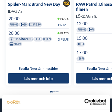
Spider-Man: Brand New Day
PAW Patrol: Dinosa
filmen
IDAG 7.8.
LÖRDAG 8.8.
20:00
PLATS
12:00
PRIME
PRIME
EN
FI&SV
PRIME
FI
20:30
PLATS
15:00
3 PLUS
UTSKÄNKNING
PLUS
EN
FI&SV
FI
17:00
FI
Se alla föreställningstider
Se alla föreställ
Läs mer och köp
Läs mer oc
Kommande filmer