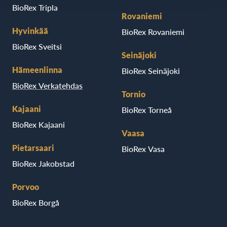
BioRex Tripla
Rovaniemi
Hyvinkää
BioRex Rovaniemi
BioRex Sveitsi
Seinäjoki
Hämeenlinna
BioRex Seinäjoki
BioRex Verkatehdas
Tornio
Kajaani
BioRex Torneå
BioRex Kajaani
Vaasa
Pietarsaari
BioRex Vasa
BioRex Jakobstad
Porvoo
BioRex Borgå