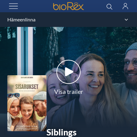
BioRex Cinemas
Sök
Logga
ÖPPNA MENYN
in
Visa trailer
Siblings