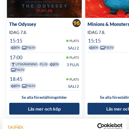
The Odyssey
Minions & Monster
IDAG 7.8.
IDAG 7.8.
15:15
15:15
PLATS
SALI 2
EN
FI&SV
EN
FI&SV
17:00
PLATS
3 PLUS
UTSKÄNKNING
PLUS
EN
FI&SV
18:45
PLATS
SALI 2
EN
FI&SV
Se alla föreställningstider
Se alla föreställ
Läs mer och köp
Läs mer oc