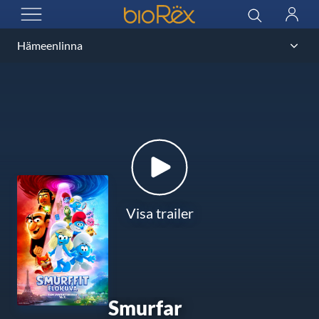
BioRex Cinemas
Sök
Logga
ÖPPNA MENYN
in
Visa trailer
Smurfar