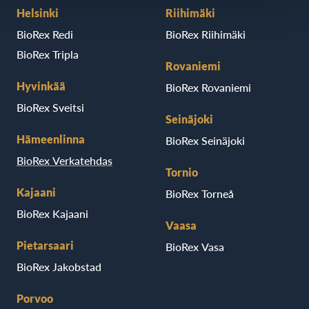
Helsinki
Riihimäki
BioRex Redi
BioRex Riihimäki
BioRex Tripla
Rovaniemi
Hyvinkää
BioRex Rovaniemi
BioRex Sveitsi
Seinäjoki
Hämeenlinna
BioRex Seinäjoki
BioRex Verkatehdas
Tornio
Kajaani
BioRex Torneå
BioRex Kajaani
Vaasa
Pietarsaari
BioRex Vasa
BioRex Jakobstad
Porvoo