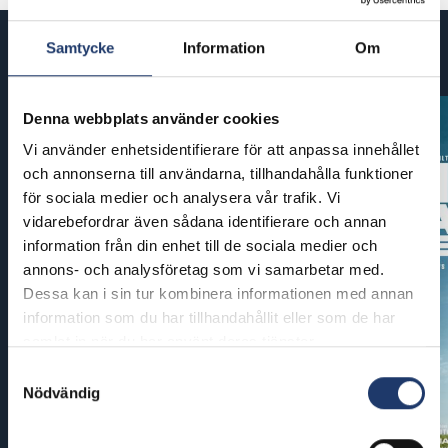
Samtycke
Information
Om
Kommande filmer
Denna webbplats använder cookies
Vi använder enhetsidentifierare för att anpassa innehållet
och annonserna till användarna, tillhandahålla funktioner
för sociala medier och analysera vår trafik. Vi
vidarebefordrar även sådana identifierare och annan
information från din enhet till de sociala medier och
annons- och analysföretag som vi samarbetar med.
Dessa kan i sin tur kombinera informationen med annan
information som du har tillhandahållit eller som de har
samlat in när du har använt deras tjänster.
Samtyckesval
Nödvändig