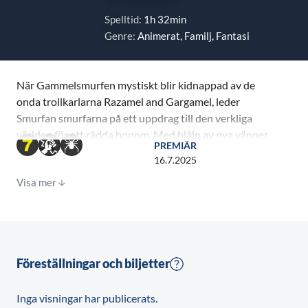
Spelltid:
1h 32min
Genre:
Animerat, Familj, Fantasi
När Gammelsmurfen mystiskt blir kidnappad av de
onda trollkarlarna Razamel and Gargamel, leder
Smurfan smurfarna på ett uppdrag till den verkliga
världen för att rädda honom. Med hjälp av nya vänner,
PREMIÄR
måste Smurfarna upptäcka vad som definierar deras
16.7.2025
öde att rädda universum.
Visa mer
Före filmen visas en cirka 4 minuter lång Svampbob
fyrkant -kortfilm.
Föreställningar och biljetter
Inga visningar har publicerats.