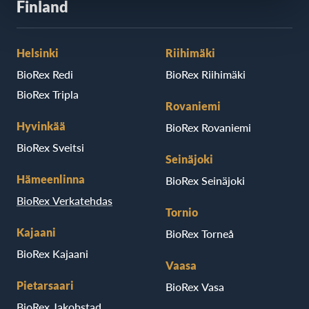
Finland
Helsinki
Riihimäki
BioRex Redi
BioRex Riihimäki
BioRex Tripla
Rovaniemi
Hyvinkää
BioRex Rovaniemi
BioRex Sveitsi
Seinäjoki
Hämeenlinna
BioRex Seinäjoki
BioRex Verkatehdas
Tornio
Kajaani
BioRex Torneå
BioRex Kajaani
Vaasa
Pietarsaari
BioRex Vasa
BioRex Jakobstad