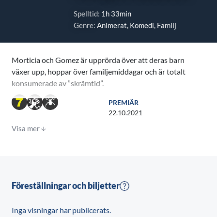
Spelltid:
1h 33min
Genre:
Animerat, Komedi, Familj
Morticia och Gomez är upprörda över att deras barn
växer upp, hoppar över familjemiddagar och är totalt
konsumerade av ”skrämtid”.
PREMIÄR
För att stärka sina familjeband bestämmer de sig för
22.10.2021
att trycka in Wednesday, Pugsley, Onkel Fester och
Visa mer
resten av gänget in i deras hemsökta husbil och ge sig
ut på vägarna i en sista eländig familjesemester.
Deras resa rycker dem ur sitt rätta element och
familjen hamnar i roliga och oplanerade möten med
Föreställningar och biljetter
deras ikoniska kusin Det, och flera nya knasiga
karaktärer.
Inga visningar har publicerats.