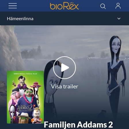
BioRex Cinemas
Sök
Logga
ÖPPNA MENYN
in
Visa trailer
Familjen Addams 2