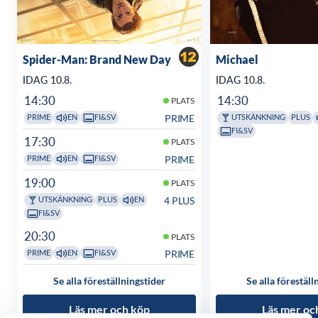
Spider-Man: Brand New Day
Michael
IDAG 10.8.
IDAG 10.8.
14:30
14:30
PLATS
PRIME
PRIME
EN
FI&SV
UTSKÄNKNING
PLUS
FI&SV
17:30
PLATS
PRIME
PRIME
EN
FI&SV
19:00
PLATS
4 PLUS
UTSKÄNKNING
PLUS
EN
FI&SV
20:30
PLATS
PRIME
PRIME
EN
FI&SV
Se alla föreställningstider
Se alla föreställ
Läs mer och köp
Läs mer oc