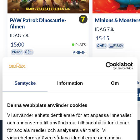
PAW Patrol: Dinosaurie-
Minions & Monster
filmen
IDAG 7.8.
IDAG 7.8.
15:15
15:00
PLATS
EN
FI&SV
PRIME
PRIME
FI
17:15
PLATS
SALI 5
FI
Se alla föreställningstider
Se alla föreställ
Samtycke
Information
Om
Läs mer och köp
Läs mer oc
Denna webbplats använder cookies
Vi använder enhetsidentifierare för att anpassa innehållet
och annonserna till användarna, tillhandahålla funktioner
för sociala medier och analysera vår trafik. Vi
Kommande filmer
vidarebefordrar även sådana identifierare och annan