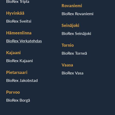
BioRex Tripla
Rovaniemi
Hyvinkää
BioRex Rovaniemi
BioRex Sveitsi
Seinäjoki
Hämeenlinna
BioRex Seinäjoki
BioRex Verkatehdas
Tornio
Kajaani
BioRex Torneå
BioRex Kajaani
Vaasa
Pietarsaari
BioRex Vasa
BioRex Jakobstad
Porvoo
BioRex Borgå