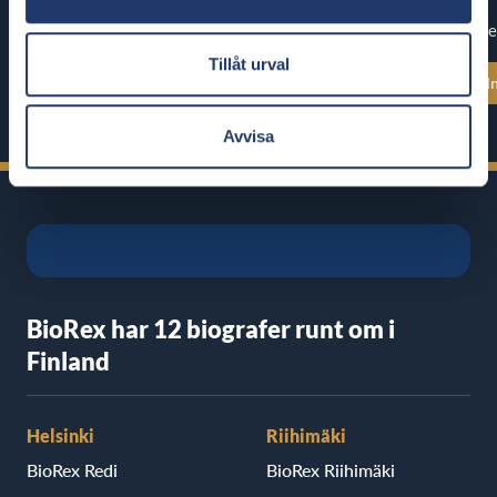
World’s End
Premiär: fre
Premiär: tor 13.8.
Tillåt urval
Se alla föreställningstider
Se alla föreställ
Avvisa
BioRex har 12 biografer runt om i
Finland
Helsinki
Riihimäki
BioRex Redi
BioRex Riihimäki