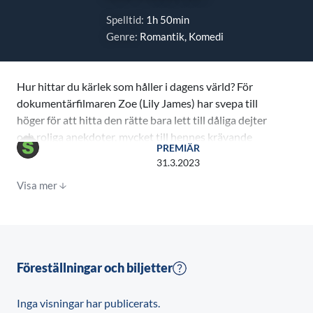
Spelltid:
1h 50min
Genre:
Romantik, Komedi
Hur hittar du kärlek som håller i dagens värld? För
dokumentärfilmaren Zoe (Lily James) har svepa till
höger för att hitta den rätte bara lett till dåliga dejter
och roliga anekdoter, mycket till hennes krävande
PREMIÄR
mamma Caths (Emma Thompson) bestörtning. För
31.3.2023
hennes barndomsvän och granne Kazim (Shazad
Visa mer
Latif) är svaret att göra som sina föräldrar och välja
ett arrangerat äktenskap med en smart och vacker
kvinna från Pakistan. När Zoe filmar Kazims hoppfulla
resa från London till Lahore för att gifta sig med en
främling, utvald av hans föräldrar, börjar hon undra
Föreställningar och biljetter
om hon kanske har något att lära av ett annat sätt att
hitta kärleken.
Inga visningar har publicerats.