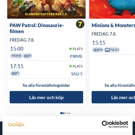
PAW Patrol: Dinosaurie-
Minions & Monster
filmen
FREDAG 7.8.
FREDAG 7.8.
15:15
15:00
PLATS
EN
FI&SV
PRIME
PRIME
FI
17:15
PLATS
SALI 5
FI
Se alla föreställningstider
Se alla föreställ
Läs mer och köp
Läs mer oc
Kommande filmer