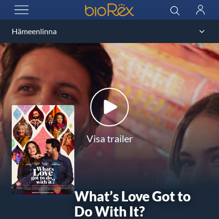
BioRex Cinemas
Sök
Logga
ÖPPNA MENYN
in
Visa trailer
What’s Love Got to
Do With It?