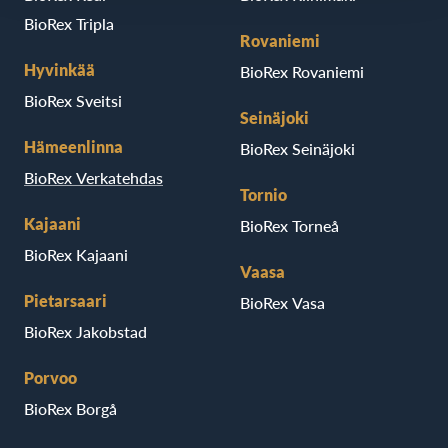
BioRex Tripla
Rovaniemi
Hyvinkää
BioRex Rovaniemi
BioRex Sveitsi
Seinäjoki
Hämeenlinna
BioRex Seinäjoki
BioRex Verkatehdas
Tornio
Kajaani
BioRex Torneå
BioRex Kajaani
Vaasa
Pietarsaari
BioRex Vasa
BioRex Jakobstad
Porvoo
BioRex Borgå