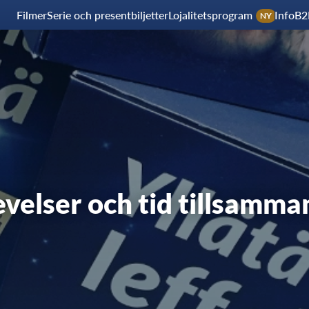
Filmer
Serie och presentbiljetter
Lojalitetsprogram
Info
B2
NY
velser och tid tillsamman