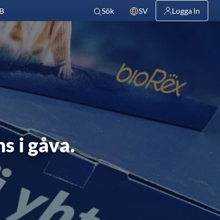
B
Sök
SV
Logga in
s i gåva.