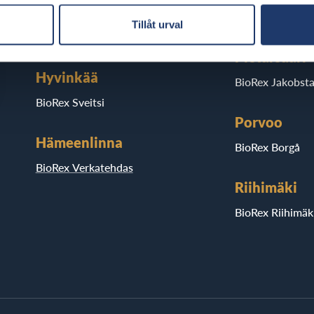
BioRex Redi
BioRex Kajaani
Tillåt urval
BioRex Tripla
Pietarsaari
Hyvinkää
BioRex Jakobst
BioRex Sveitsi
Porvoo
Hämeenlinna
BioRex Borgå
BioRex Verkatehdas
Riihimäki
BioRex Riihimäk