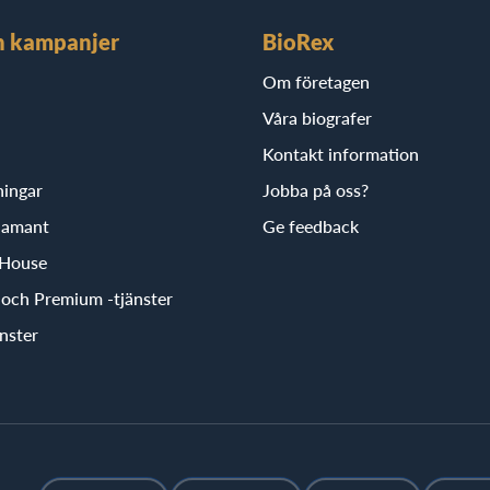
h kampanjer
BioRex
Om företagen
Våra biografer
Kontakt information
ningar
Jobba på oss?
iamant
Ge feedback
 House
r och Premium -tjänster
nster