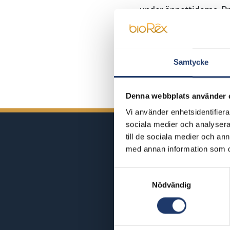
under öppettiderna. Pr
osv.) kan inte användas
Försäljningstid för pre
Samtycke
25.12.2019–30.6.2020. U
Denna webbplats använder 
Vi använder enhetsidentifierar
sociala medier och analysera 
till de sociala medier och a
med annan information som du 
Samtyckesval
Nödvändig