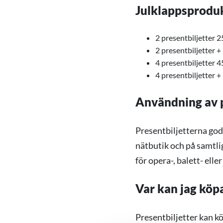
Julklappsprodu
2 presentbiljetter 2
2 presentbiljetter +
4 presentbiljetter 4
4 presentbiljetter +
Användning av p
Presentbiljetterna god
nätbutik och på samtli
för opera-, balett- ell
Var kan jag kö
Presentbiljetter kan kö