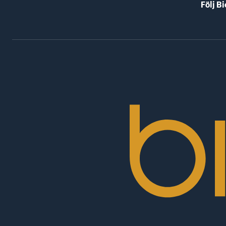
Följ B
BioRex
Cinemas