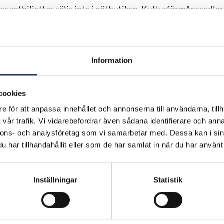
esentbiljetter säljs inte i nätbutiken. Kulturförmånssedl
 för att betala presentprodukter eller delar av deras pris.
sentbiljetterna: 18.11–23.12.2019. Presentbiljetternas gil
Information
tgångna biljetter byts inte ut/återlöses inte efter att gilt
cookies
e för att anpassa innehållet och annonserna till användarna, tillh
vår trafik. Vi vidarebefordrar även sådana identifierare och anna
nnons- och analysföretag som vi samarbetar med. Dessa kan i sin
har tillhandahållit eller som de har samlat in när du har använt 
BioRex har 12 biografer runt om i Finla
Inställningar
Statistik
Helsinki
Kajaani