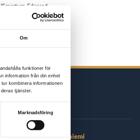
ar (Smartum, Edenred
tighetstid är
Om
ighetstiden gått ut.
andahålla funktioner för
n information från din enhet
 tur kombinera informationen
deras tjänster.
nd
Marknadsföring
Rovaniemi