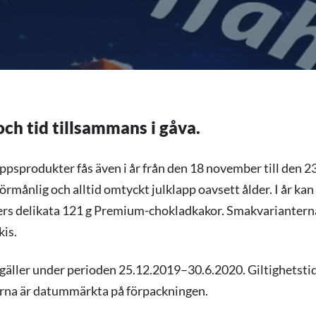
ch tid tillsammans i gåva.
ppsprodukter fås även i år från den 18 november till den 
förmånlig och alltid omtyckt julklapp oavsett ålder. I år ka
rs delikata 121 g Premium-chokladkakor. Smakvarianterna
kis.
äller under perioden 25.12.2019–30.6.2020. Giltighetstid
orna är datummärkta på förpackningen.