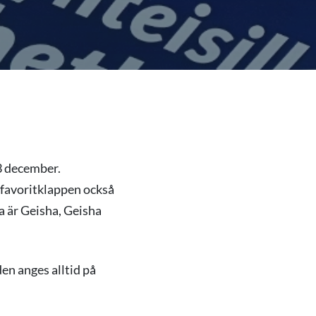
23 december.
n favoritklappen också
 är Geisha, Geisha
en anges alltid på