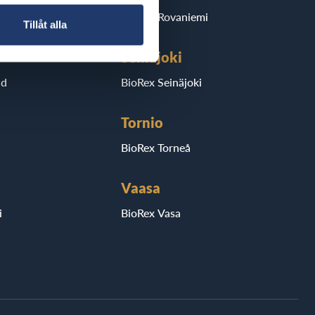
BioRex Rovaniemi
Tillåt alla
Seinäjoki
ad
BioRex Seinäjoki
Tornio
BioRex Torneå
Vaasa
i
BioRex Vasa