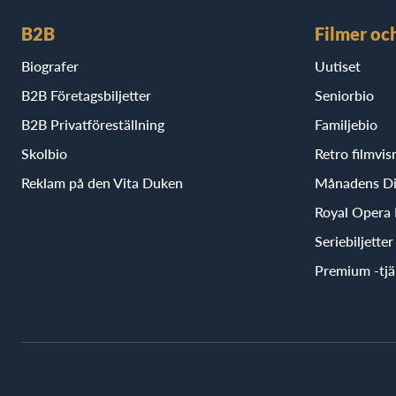
B2B
Filmer oc
Biografer
Uutiset
B2B Företagsbiljetter
Seniorbio
B2B Privatföreställning
Familjebio
Skolbio
Retro filmvis
Reklam på den Vita Duken
Månadens D
Royal Opera
Seriebiljette
Premium -tjä