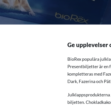
Ge upplevelser o
BioRex populära julkla
Presentbiljetter är en 
kompletteras med Faze
Dark, Fazerina och Pät
Julklappsprodukterna g
biljetten. Chokladkak