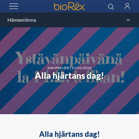
BioRex Cinemas
Sök
Logga
ÖPPNA MENYN
in
KAMPANJER
|
11/02/2026
Alla hjärtans dag!
Alla hjärtans dag!