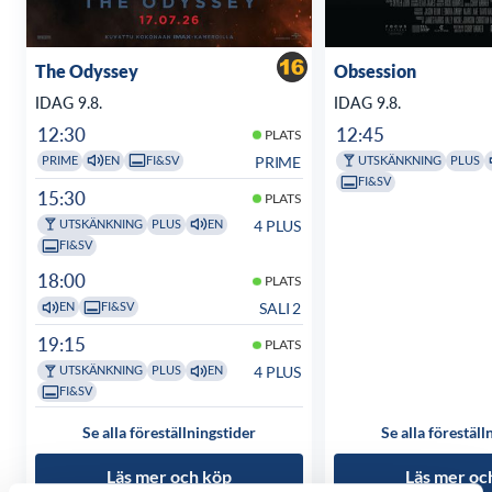
The Odyssey
Obsession
IDAG 9.8.
IDAG 9.8.
12:30
12:45
PLATS
PRIME
PRIME
EN
FI&SV
UTSKÄNKNING
PLUS
FI&SV
15:30
PLATS
4 PLUS
UTSKÄNKNING
PLUS
EN
FI&SV
18:00
PLATS
SALI 2
EN
FI&SV
19:15
PLATS
4 PLUS
UTSKÄNKNING
PLUS
EN
FI&SV
Se alla föreställningstider
Se alla föreställ
Läs mer och köp
Läs mer oc