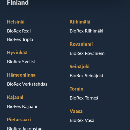
Finland
Helsinki
Riihimäki
BioRex Redi
BioRex Riihimäki
BioRex Tripla
Rovaniemi
Hyvinkää
BioRex Rovaniemi
BioRex Sveitsi
Seinäjoki
Hämeenlinna
BioRex Seinäjoki
BioRex Verkatehdas
Tornio
Kajaani
BioRex Torneå
BioRex Kajaani
Vaasa
Pietarsaari
BioRex Vasa
BioRex Jakobstad