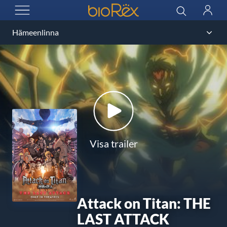
BioRex Cinemas
Sök
Logga
ÖPPNA MENYN
in
Visa trailer
Attack on Titan: THE
LAST ATTACK