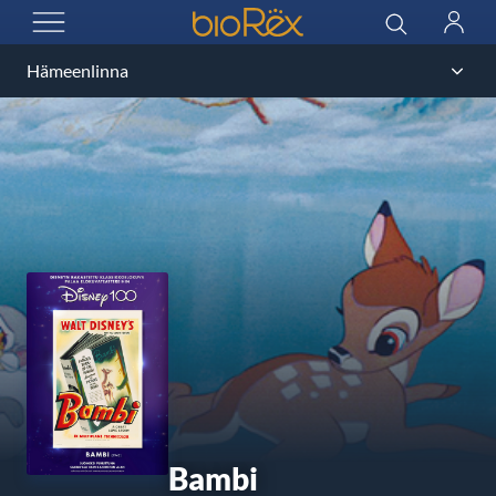
BioRex Cinemas
Sök
Logga
ÖPPNA MENYN
in
Bambi