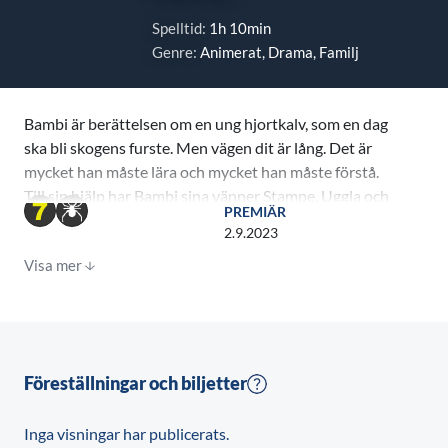
Spelltid:
1h 10min
Genre:
Animerat, Drama, Familj
Bambi är berättelsen om en ung hjortkalv, som en dag
ska bli skogens furste. Men vägen dit är lång. Det är
mycket han måste lära och mycket han måste förstå.
Till sin hjälp har Bambi sina vänner Stampe, Uggla och
PREMIÄR
den blyga skunken Blomma, men också sin ståtlige far.
2.9.2023
Han är den ende som kan rädda honom från farorna
Visa mer
som lurar i skogen.
Föreställningar och biljetter
Inga visningar har publicerats.