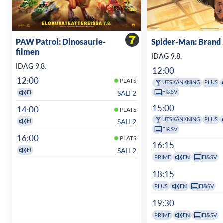
PAW Patrol: Dinosaurie-
Spider-Man: Brand
filmen
IDAG 9.8.
IDAG 9.8.
12:00
12:00
PLATS
UTSKÄNKNING
PLUS
FI&SV
SALI 2
FI
15:00
14:00
PLATS
UTSKÄNKNING
PLUS
SALI 2
FI
FI&SV
16:00
PLATS
16:15
SALI 2
FI
PRIME
EN
FI&SV
18:15
PLUS
EN
FI&SV
19:30
PRIME
EN
FI&SV