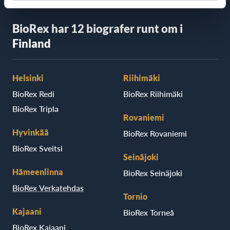
BioRex har 12 biografer runt om i
Finland
Helsinki
Riihimäki
BioRex Redi
BioRex Riihimäki
BioRex Tripla
Rovaniemi
Hyvinkää
BioRex Rovaniemi
BioRex Sveitsi
Seinäjoki
Hämeenlinna
BioRex Seinäjoki
BioRex Verkatehdas
Tornio
Kajaani
BioRex Torneå
BioRex Kajaani