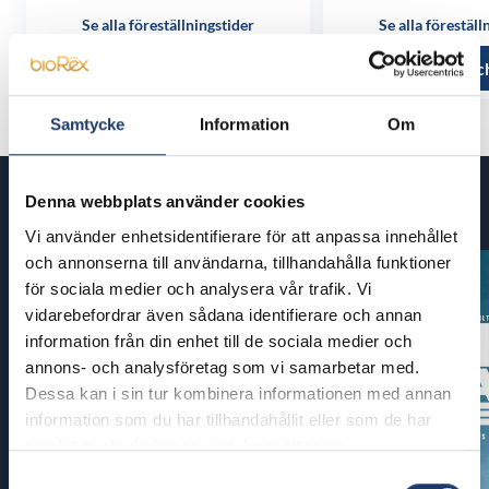
Se alla föreställningstider
Se alla föreställ
Läs mer och köp
Läs mer oc
Samtycke
Information
Om
Denna webbplats använder cookies
Kommande filmer
Vi använder enhetsidentifierare för att anpassa innehållet
och annonserna till användarna, tillhandahålla funktioner
för sociala medier och analysera vår trafik. Vi
vidarebefordrar även sådana identifierare och annan
information från din enhet till de sociala medier och
annons- och analysföretag som vi samarbetar med.
Dessa kan i sin tur kombinera informationen med annan
information som du har tillhandahållit eller som de har
samlat in när du har använt deras tjänster.
Samtyckesval