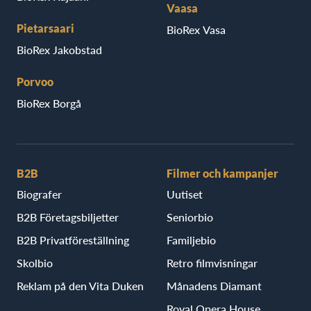
Vaasa
Pietarsaari
BioRex Vasa
BioRex Jakobstad
Porvoo
BioRex Borgå
B2B
Filmer och kampanjer
Biografer
Uutiset
B2B Företagsbiljetter
Seniorbio
B2B Privatföreställning
Familjebio
Skolbio
Retro filmvisningar
Reklam på den Vita Duken
Månadens Diamant
Royal Opera House