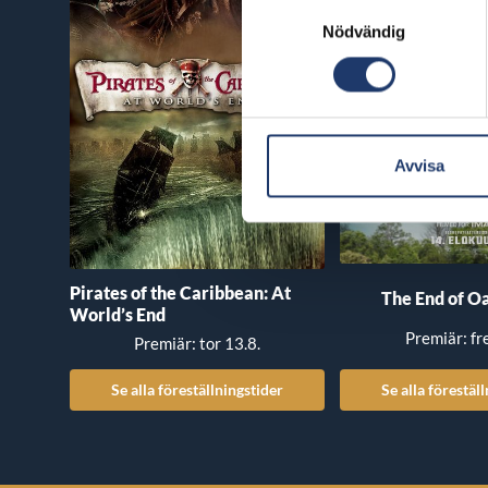
Samtyckesval
Nödvändig
Avvisa
Pirates of the Caribbean: At
The End of Oa
World’s End
Premiär: fr
Premiär: tor 13.8.
Se alla föreställningstider
Se alla förestäl