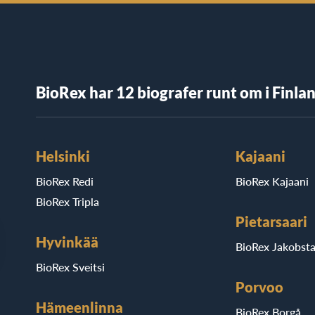
BioRex har 12 biografer runt om i Finla
Helsinki
Kajaani
BioRex Redi
BioRex Kajaani
BioRex Tripla
Pietarsaari
Hyvinkää
BioRex Jakobst
BioRex Sveitsi
Porvoo
Hämeenlinna
BioRex Borgå