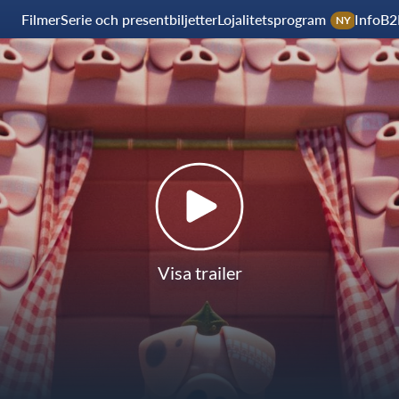
Filmer
Serie och presentbiljetter
Lojalitetsprogram
Info
B2
NY
Visa trailer