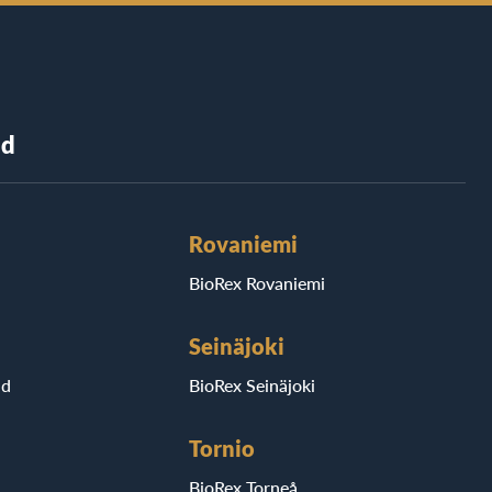
nd
Rovaniemi
BioRex Rovaniemi
Seinäjoki
ad
BioRex Seinäjoki
Tornio
BioRex Torneå