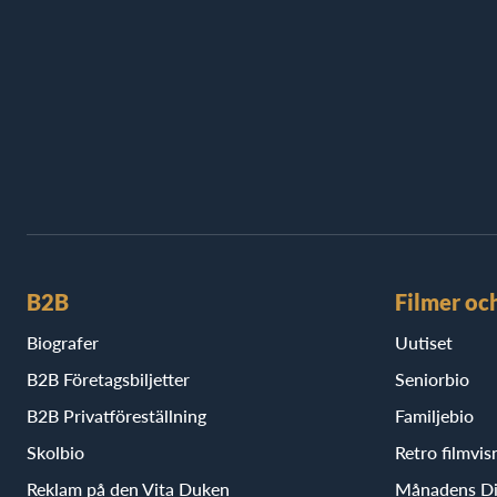
B2B
Filmer oc
Biografer
Uutiset
B2B Företagsbiljetter
Seniorbio
B2B Privatföreställning
Familjebio
Skolbio
Retro filmvis
Reklam på den Vita Duken
Månadens D