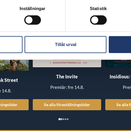
Inställningar
Statistik
Tillåt urval
The Invite
Insidious:
k Street
Premiär: fre 14.8.
Prem
e 14.8.
lningstider
Se alla föreställningstider
Se alla 