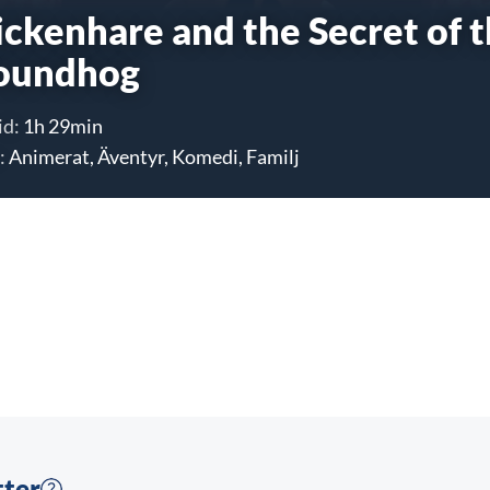
ickenhare and the Secret of 
oundhog
id:
1h 29min
:
Animerat, Äventyr, Komedi, Familj
tter