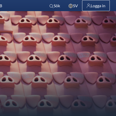
B
Sök
SV
Logga in