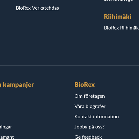
BioRex Verkatehdas
Riihimäki
BioRex Riihimäk
h kampanjer
BioRex
Om företagen
Våra biografer
Kontakt information
ningar
Jobba på oss?
iamant
Ge feedback