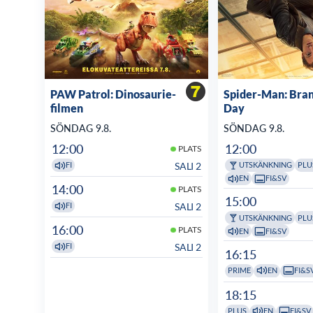
PAW Patrol: Dinosaurie-
Spider-Man: Bra
filmen
Day
SÖNDAG 9.8.
SÖNDAG 9.8.
12:00
12:00
PLATS
SALI 2
FI
UTSKÄNKNING
PLU
EN
FI&SV
14:00
PLATS
15:00
SALI 2
FI
UTSKÄNKNING
PLU
16:00
PLATS
EN
FI&SV
SALI 2
FI
16:15
PRIME
EN
FI&S
18:15
PLUS
EN
FI&SV