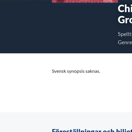
Ch
Gr
Spellt
Genre
Svensk synopsis saknas.
Föreställningar och bilje