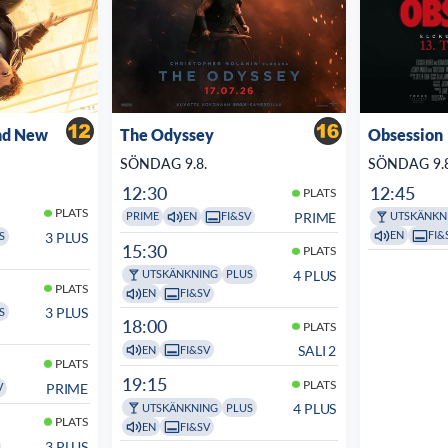
nd New
The Odyssey
Obsession
SÖNDAG 9.8.
SÖNDAG 9.8
12:30
12:45
PLATS
PLATS
PRIME
PRIME
EN
FI&SV
UTSKÄNKN
EN
FI&
3 PLUS
S
15:30
PLATS
4 PLUS
UTSKÄNKNING
PLUS
PLATS
EN
FI&SV
3 PLUS
S
18:00
PLATS
SALI 2
EN
FI&SV
PLATS
19:15
PLATS
PRIME
V
4 PLUS
UTSKÄNKNING
PLUS
PLATS
EN
FI&SV
3 PLUS