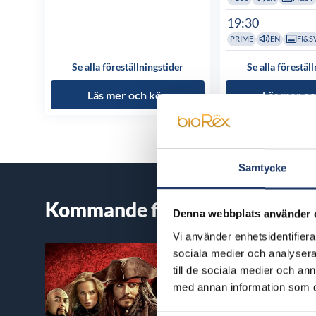
19:30
PRIME
EN
FI&S
Se alla föreställningstider
Se alla förestäl
Läs mer och köp
Läs mer oc
Samtycke
Kommande filmer
Denna webbplats använder 
Vi använder enhetsidentifierar
sociala medier och analysera 
till de sociala medier och a
med annan information som du 