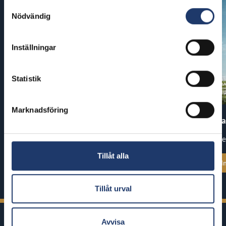
Samtyckesval
Nödvändig
Inställningar
Statistik
Marknadsföring
Pirates of the Caribbean: At
The End of Oa
World’s End
Premiär: fre
Premiär: tor 13.8.
Tillåt alla
Se alla föreställningstider
Se alla föreställ
Tillåt urval
Avvisa