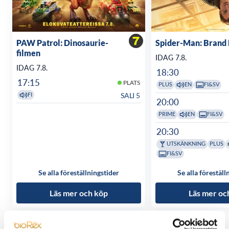
PAW Patrol: Dinosaurie-
Spider-Man: Brand
filmen
IDAG 7.8.
IDAG 7.8.
18:30
17:15
PLATS
PLUS
EN
FI&SV
SALI 5
FI
20:00
PRIME
EN
FI&SV
20:30
UTSKÄNKNING
PLUS
FI&SV
Se alla föreställningstider
Se alla föreställ
Läs mer och köp
Läs mer oc