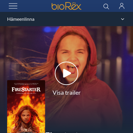
BioRex Cinemas
Sök
Logga
ÖPPNA MENYN
in
Visa trailer