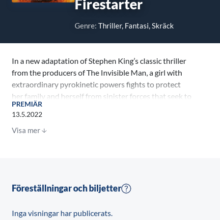
Firestarter
Genre:
Thriller, Fantasi, Skräck
In a new adaptation of Stephen King’s classic thriller
from the producers of The Invisible Man, a girl with
extraordinary pyrokinetic powers fights to protect
her family and herself from sinister forces that seek to
PREMIÄR
capture and control her.
13.5.2022
Visa mer
For more than a decade, parents Andy (Zac Efron;
Extremely Wicked, Shockingly Evil and Vile; The
Greatest Showman) and Vicky (Sydney Lemmon; Fear
the Walking Dead, Succession) have been on the run,
desperate to hide their daughter Charlie (Ryan Kiera
Föreställningar och biljetter
Armstrong; American Horror Story: Double Feature,
The Tomorrow War) from a shadowy federal agency
Inga visningar har publicerats.
that wants to harness her unprecedented gift for