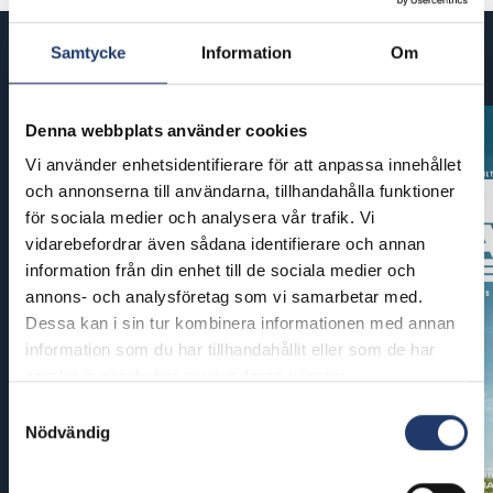
Samtycke
Information
Om
Kommande filmer
Denna webbplats använder cookies
Vi använder enhetsidentifierare för att anpassa innehållet
och annonserna till användarna, tillhandahålla funktioner
för sociala medier och analysera vår trafik. Vi
vidarebefordrar även sådana identifierare och annan
information från din enhet till de sociala medier och
annons- och analysföretag som vi samarbetar med.
Dessa kan i sin tur kombinera informationen med annan
information som du har tillhandahållit eller som de har
samlat in när du har använt deras tjänster.
Samtyckesval
Nödvändig