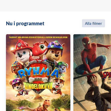
creating fire into a weapon of mass destruction.
Andy has taught Charlie how to defuse her power,
which is triggered by anger or pain. But as Charlie
Nu i programmet
Alla filmer
turns 11, the fire becomes harder and harder to
control. After an incident reveals the family’s location,
a mysterious operative (Michael Greyeyes; Wild
Indian, Rutherford Falls) is deployed to hunt down
the family and seize Charlie once and for all. Charlie
has other plans.