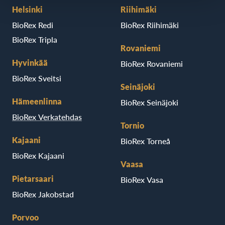
Helsinki
Riihimäki
BioRex Redi
BioRex Riihimäki
BioRex Tripla
Rovaniemi
Hyvinkää
BioRex Rovaniemi
BioRex Sveitsi
Seinäjoki
Hämeenlinna
BioRex Seinäjoki
BioRex Verkatehdas
Tornio
Kajaani
BioRex Torneå
BioRex Kajaani
Vaasa
Pietarsaari
BioRex Vasa
BioRex Jakobstad
Porvoo