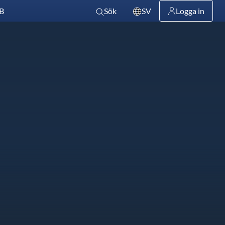
B
Sök
SV
Logga in