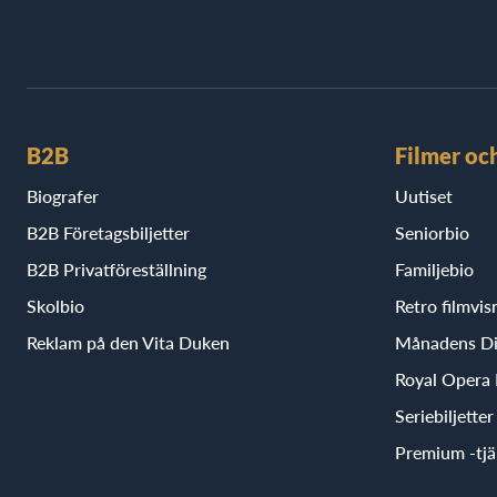
B2B
Filmer oc
Biografer
Uutiset
B2B Företagsbiljetter
Seniorbio
B2B Privatföreställning
Familjebio
Skolbio
Retro filmvis
Reklam på den Vita Duken
Månadens D
Royal Opera
Seriebiljette
Premium -tjä