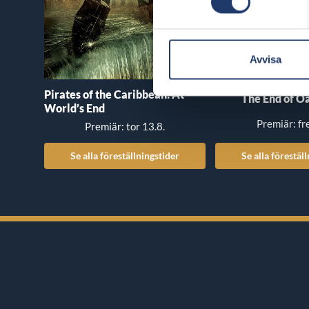
Avvisa
Pirates of the Caribbean: At
The End of Oa
World’s End
Premiär: fr
Premiär: tor 13.8.
Se alla föreställningstider
Se alla förestäl