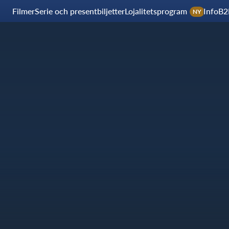
Filmer
Serie och presentbiljetter
Lojalitetsprogram
Info
B2
NY