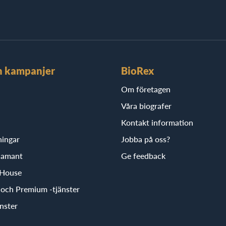
h kampanjer
BioRex
Om företagen
Våra biografer
Kontakt information
ningar
Jobba på oss?
iamant
Ge feedback
 House
r och Premium -tjänster
nster