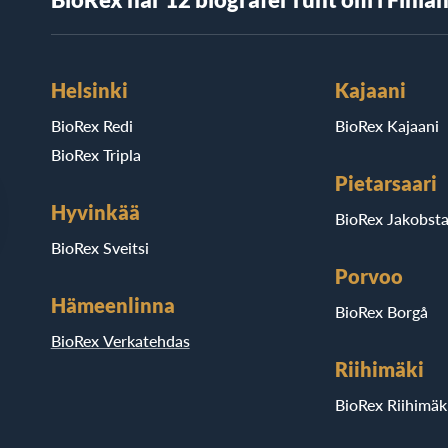
Helsinki
Kajaani
BioRex Redi
BioRex Kajaani
BioRex Tripla
Pietarsaari
Hyvinkää
BioRex Jakobst
BioRex Sveitsi
Porvoo
Hämeenlinna
BioRex Borgå
BioRex Verkatehdas
Riihimäki
BioRex Riihimäk