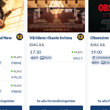
nd New
Världens rikaste kvinna
Obsession
IDAG 8.8.
IDAG 8.8.
17:30
19:00
PLATS
PLATS
SALI 5
FR
FI&SV
UTSKÄNKN
EN
FI&
PRIME
V
PLATS
4 PLUS
PLATS
PRIME
V
lningstider
Se alla föreställningstider
Se alla 