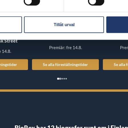
Tillåt urval
The Invite
Insidious:
k Street
Premiär: fre 14.8.
Prem
e 14.8.
lningstider
Se alla föreställningstider
Se alla 
BioRex har 12 biografer runt om i Finla