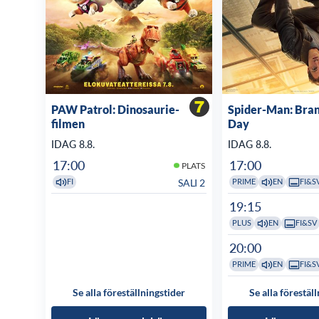
PAW Patrol: Dinosaurie-
Spider-Man: Bra
filmen
Day
IDAG 8.8.
IDAG 8.8.
17:00
17:00
PLATS
SALI 2
FI
PRIME
EN
FI&S
19:15
PLUS
EN
FI&SV
20:00
PRIME
EN
FI&S
Se alla föreställningstider
Se alla förestäl