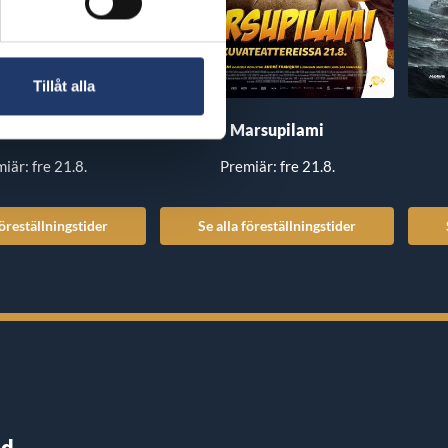
Tillåt alla
 Out of the Further
Marsupilami
iär: fre 21.8.
Premiär: fre 21.8.
föreställningstider
Se alla föreställningstider
nd