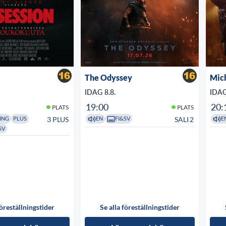
The Odyssey
Mic
IDAG 8.8.
IDAG
19:00
20:
PLATS
PLATS
3 PLUS
SALI 2
ING
PLUS
EN
FI&SV
E
SV
föreställningstider
Se alla föreställningstider