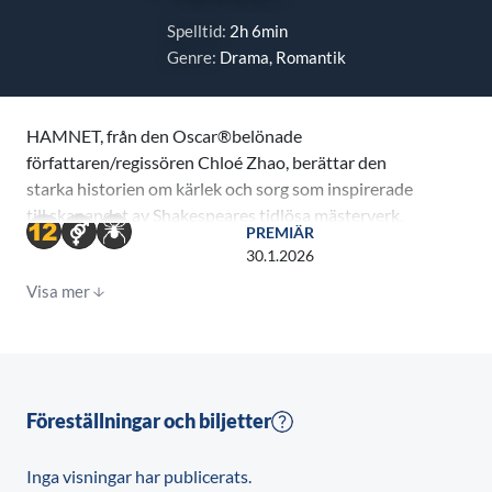
Spelltid:
2h 6min
Genre:
Drama, Romantik
HAMNET, från den Oscar®belönade
författaren/regissören Chloé Zhao, berättar den
starka historien om kärlek och sorg som inspirerade
till skapandet av Shakespeares tidlösa mästerverk,
PREMIÄR
Hamlet.
30.1.2026
Visa mer
Föreställningar och biljetter
Inga visningar har publicerats.