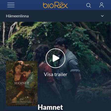
BioRex Cinemas
Sök
Logga
ÖPPNA MENYN
in
Visa trailer
Hamnet