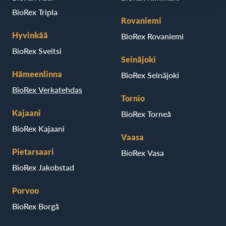
BioRex Tripla
Rovaniemi
Hyvinkää
BioRex Rovaniemi
BioRex Sveitsi
Seinäjoki
Hämeenlinna
BioRex Seinäjoki
BioRex Verkatehdas
Tornio
Kajaani
BioRex Torneå
BioRex Kajaani
Vaasa
Pietarsaari
BioRex Vasa
BioRex Jakobstad
Porvoo
BioRex Borgå