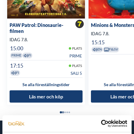
PAW Patrol: Dinosaurie-
Minions & Monster
filmen
IDAG 7.8.
IDAG 7.8.
15:15
15:00
PLATS
EN
FI&SV
PRIME
PRIME
FI
17:15
PLATS
SALI 5
FI
Se alla föreställningstider
Se alla föreställ
Läs mer och köp
Läs mer oc
Kommande filmer