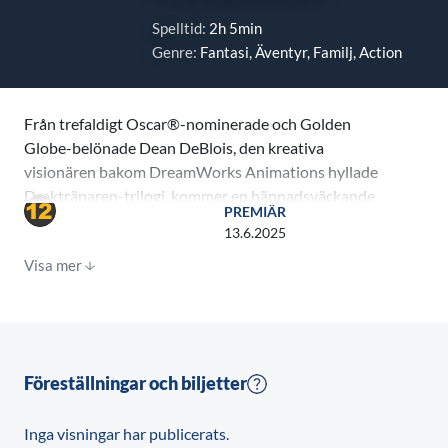
Spelltid:
2h 5min
Genre:
Fantasi, Äventyr, Familj, Action
Från trefaldigt Oscar®-nominerade och Golden
Globe-belönade Dean DeBlois, den kreativa
visionären bakom DreamWorks Animations hyllade
Draktränaren-trilogi, kommer en häpnadsväckande
PREMIÄR
ny live-action-version av filmen som startade den
13.6.2025
älskade franchisen.
Visa mer
På de karga klipporna på ön Berk, där vikingar och
drakar varit bittra fiender i generationer, sticker Hicke
(Mason Thames; The Black Phone, For All Mankind)
ut från mängden. Den uppfinningsrike men ändå
Föreställningar och biljetter
förbisedde Hicke, son till vikingahövdingen Tryggvåld
den Väldige (Gerard Butler, som repriserar sin röstroll
Inga visningar har publicerats.
från den animerade franchisen), trotsar århundraden