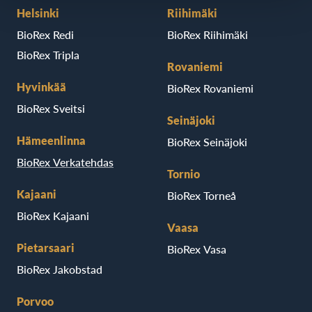
Helsinki
Riihimäki
BioRex Redi
BioRex Riihimäki
BioRex Tripla
Rovaniemi
Hyvinkää
BioRex Rovaniemi
BioRex Sveitsi
Seinäjoki
Hämeenlinna
BioRex Seinäjoki
BioRex Verkatehdas
Tornio
Kajaani
BioRex Torneå
BioRex Kajaani
Vaasa
Pietarsaari
BioRex Vasa
BioRex Jakobstad
Porvoo