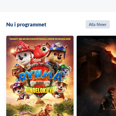
av tradition när han blir vän med Tandlöse, en fruktad
Nattfasa-drake. Deras osannolika vänskapsband
avslöjar drakarnas sanna natur, och utmanar därmed
själva grunden för vikingarnas samhälle.
Nu i programmet
Alla filmer
Med den tuffa och ambitiösa Astrid (BAFTA-
nominerade Nico Parker; Dumbo, The Last of Us) och
byns excentriske smed Gape (Nick Frost; Snow White
and the Huntsman, Shaun of the Dead) vid sin sida,
konfronterar Hicke en värld som är sargad av rädsla
och missförstånd.
När en uråldrig fara framträder, och hotar både
vikingar och drakar, blir Hickes vänskap med Tandlöse
nyckeln till att skapa en ny framtid. Tillsammans,
måste de navigera den svåra vägen mot fred, flyga
bortom sina världars gränser och omdefiniera vad det
innebär att vara en hjälte och en ledare.