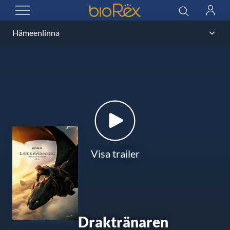
BioRex Cinemas
Sök
Logga
ÖPPNA MENYN
in
Visa trailer
Draktränaren