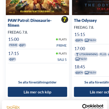
PAW Patrol: Dinosaurie-
The Odyssey
filmen
FREDAG 7.8.
FREDAG 7.8.
15:15
15:00
PLATS
EN
FI&SV
PRIME
PRIME
FI
17:00
17:15
PLATS
UTSKÄNKNING
PLUS
FI&SV
SALI 5
FI
18:45
EN
FI&SV
Se alla föreställningstider
Se alla föreställ
Läs mer och köp
Läs mer oc