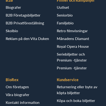
B2B
Filmer och kampanjer
Biografer
Uutiset
B2B Företagsbiljetter
Seniorbio
B2B Privatföreställning
Familjebio
Skolbio
Retro filmvisningar
Reklam på den Vita Duken
Månadens Diamant
Royal Opera House
Seriebiljetter och
Premium -tjänster
Premium -tjänster
BioRex
Kundservice
Om företagen
Returnering eller byte av
köpta biljetter
Våra biografer
Köpa och boka biljetter
Kontakt information