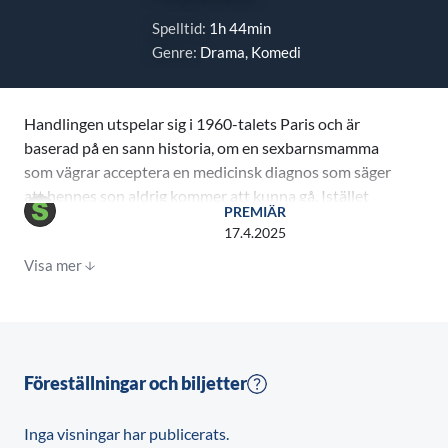
Spelltid:
1h 44min
Genre:
Drama, Komedi
Handlingen utspelar sig i 1960-talets Paris och är
baserad på en sann historia, om en sexbarnsmamma
som vägrar acceptera en medicinsk diagnos som säger
att hennes son aldrig kommer att kunna gå. Istället
PREMIÄR
trotsar hon oöverstigliga odds för att vägleda honom
17.4.2025
till det liv hon föreställer sig för honom genom obotlig
Visa mer
optimism.
Föreställningar och biljetter
Inga visningar har publicerats.