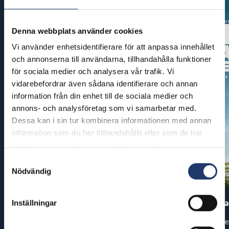
Denna webbplats använder cookies
Vi använder enhetsidentifierare för att anpassa innehållet
och annonserna till användarna, tillhandahålla funktioner
för sociala medier och analysera vår trafik. Vi
vidarebefordrar även sådana identifierare och annan
information från din enhet till de sociala medier och
annons- och analysföretag som vi samarbetar med.
Dessa kan i sin tur kombinera informationen med annan
information som du har tillhandahållit eller som de har
samlat in när du har använt deras tjänster.
Samtyckesval
Nödvändig
Pirates of the Caribbean: At
The End of Oa
Inställningar
World’s End
Premiär: fre
Premiär: tor 13.8.