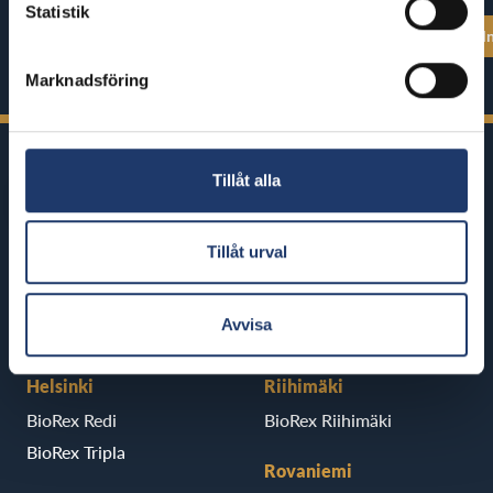
Statistik
Se alla föreställningstider
Se alla föreställ
Marknadsföring
Tillåt alla
Tillåt urval
BioRex har 12 biografer runt om i
Finland
Avvisa
Helsinki
Riihimäki
BioRex Redi
BioRex Riihimäki
BioRex Tripla
Rovaniemi