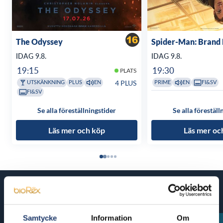
The Odyssey
Spider-Man: Brand
IDAG 9.8.
IDAG 9.8.
19:15
19:30
PLATS
4 PLUS
UTSKÄNKNING
PLUS
EN
PRIME
EN
FI&SV
FI&SV
Se alla föreställningstider
Se alla föreställ
Läs mer och köp
Läs mer oc
Kommande filmer
Samtycke
Information
Om