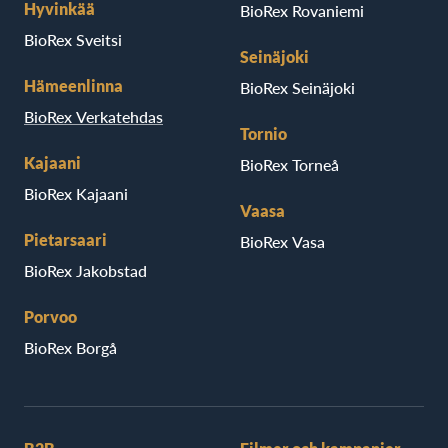
Hyvinkää
BioRex Rovaniemi
BioRex Sveitsi
Seinäjoki
Hämeenlinna
BioRex Seinäjoki
BioRex Verkatehdas
Tornio
Kajaani
BioRex Torneå
BioRex Kajaani
Vaasa
Pietarsaari
BioRex Vasa
BioRex Jakobstad
Porvoo
BioRex Borgå