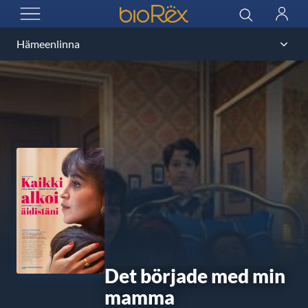
BioRex Cinemas
Sök
Logga
ÖPPNA MENYN
in
Det började med min
mamma