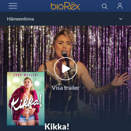
BioRex Cinemas
Sök
Logga
ÖPPNA MENYN
in
Visa trailer
Kikka!