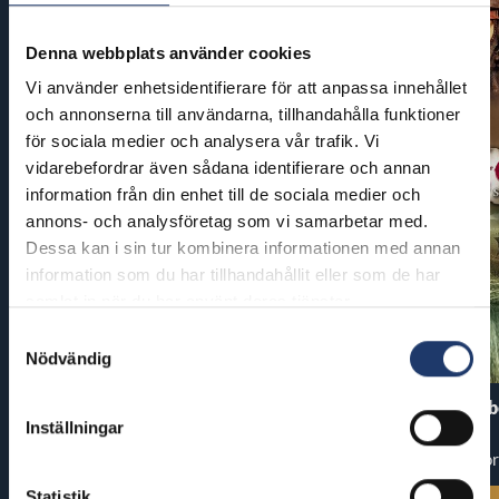
Denna webbplats använder cookies
Vi använder enhetsidentifierare för att anpassa innehållet
och annonserna till användarna, tillhandahålla funktioner
för sociala medier och analysera vår trafik. Vi
vidarebefordrar även sådana identifierare och annan
information från din enhet till de sociala medier och
annons- och analysföretag som vi samarbetar med.
Dessa kan i sin tur kombinera informationen med annan
information som du har tillhandahållit eller som de har
samlat in när du har använt deras tjänster.
Samtyckesval
Nödvändig
PAW Patrol: Dinosaurie-filmen
Pirates of the Carib
Inställningar
World’s End
Premiär: fre 7.8.
Premiär: tor
Statistik