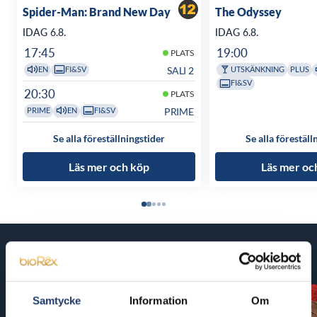
Spider-Man: Brand New Day
The Odyssey
IDAG 6.8.
IDAG 6.8.
17:45
19:00
PLATS
SALI 2
EN
FI&SV
UTSKÄNKNING
PLUS
FI&SV
20:30
PLATS
PRIME
PRIME
EN
FI&SV
Se alla föreställningstider
Se alla föreställ
Läs mer och köp
Läs mer oc
Kommande filmer
Samtycke
Information
Om