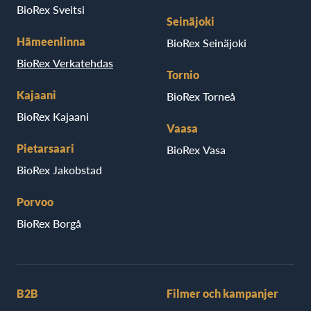
BioRex Sveitsi
Seinäjoki
Hämeenlinna
BioRex Seinäjoki
BioRex Verkatehdas
Tornio
Kajaani
BioRex Torneå
BioRex Kajaani
Vaasa
Pietarsaari
BioRex Vasa
BioRex Jakobstad
Porvoo
BioRex Borgå
B2B
Filmer och kampanjer