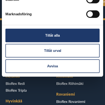
Se alla föreställningstider
Se alla föreställ
Marknadsföring
Tillåt alla
Tillåt urval
BioRex har 12 biografer runt om i
Finland
Avvisa
Helsinki
Riihimäki
BioRex Redi
BioRex Riihimäki
BioRex Tripla
Rovaniemi
Hyvinkää
BioRex Rovaniemi