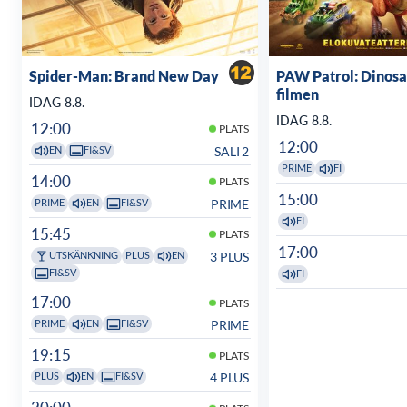
Spider-Man: Brand New Day
PAW Patrol: Dinosa
filmen
IDAG 8.8.
IDAG 8.8.
12:00
PLATS
12:00
SALI 2
EN
FI&SV
PRIME
FI
14:00
PLATS
15:00
PRIME
PRIME
EN
FI&SV
FI
15:45
PLATS
17:00
3 PLUS
UTSKÄNKNING
PLUS
EN
FI&SV
FI
17:00
PLATS
PRIME
PRIME
EN
FI&SV
19:15
PLATS
4 PLUS
PLUS
EN
FI&SV