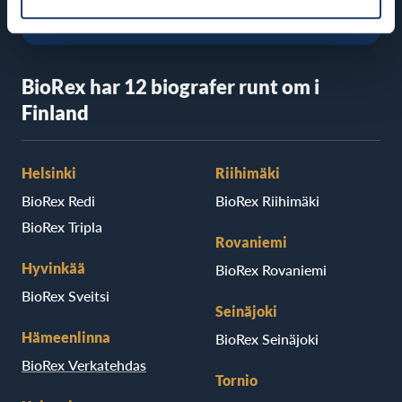
BioRex har 12 biografer runt om i
Finland
Helsinki
Riihimäki
BioRex Redi
BioRex Riihimäki
BioRex Tripla
Rovaniemi
Hyvinkää
BioRex Rovaniemi
BioRex Sveitsi
Seinäjoki
Hämeenlinna
BioRex Seinäjoki
BioRex Verkatehdas
Tornio