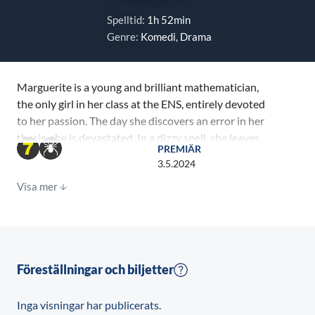
Spelltid:
1h 52min
Genre:
Komedi, Drama
Marguerite is a young and brilliant mathematician,
the only girl in her class at the ENS, entirely devoted
to her passion. The day she discovers an error in her
thesis, she is devastated. In a dizzy spell, she leaves
PREMIÄR
the school, wipes out the past. She then dives into the
3.5.2024
real world, discovers autonomy, befriends the young
Visa mer
Léa, and makes love for the first time. Grown by her
experiences, it is in this new momentum that she will
find the solution to her theorem.
Föreställningar och biljetter
Inga visningar har publicerats.