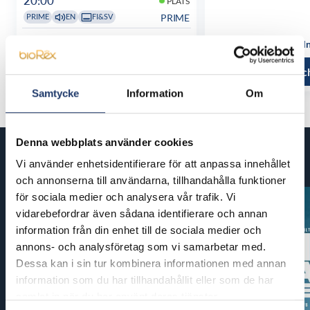
20:00
PLATS
PRIME
PRIME
EN
FI&SV
Se alla föreställningstider
Se alla föreställ
Läs mer och köp
Läs mer oc
Samtycke
Information
Om
Denna webbplats använder cookies
Kommande filmer
Vi använder enhetsidentifierare för att anpassa innehållet
och annonserna till användarna, tillhandahålla funktioner
för sociala medier och analysera vår trafik. Vi
vidarebefordrar även sådana identifierare och annan
information från din enhet till de sociala medier och
annons- och analysföretag som vi samarbetar med.
Dessa kan i sin tur kombinera informationen med annan
information som du har tillhandahållit eller som de har
samlat in när du har använt deras tjänster.