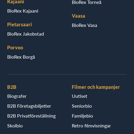
Kajaani
BioRex Torneå
BioRex Kajaani
Vaasa
Pietarsaari
BioRex Vasa
BioRex Jakobstad
Porvoo
BioRex Borgå
B2B
Filmer och kampanjer
Biografer
Uutiset
B2B Företagsbiljetter
Seniorbio
B2B Privatföreställning
Familjebio
Skolbio
Retro filmvisningar