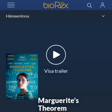
BioRex Cinemas
Sök
Logga
ÖPPNA MENYN
in
Visa trailer
Marguerite’s
Theorem