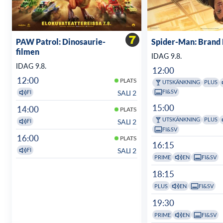
PAW Patrol: Dinosaurie-
Spider-Man: Brand
filmen
IDAG 9.8.
IDAG 9.8.
12:00
12:00
PLATS
UTSKÄNKNING
PLUS
FI&SV
SALI 2
FI
15:00
14:00
PLATS
UTSKÄNKNING
PLUS
SALI 2
FI
FI&SV
16:00
PLATS
16:15
SALI 2
FI
PRIME
EN
FI&SV
18:15
PLUS
EN
FI&SV
19:30
PRIME
EN
FI&SV