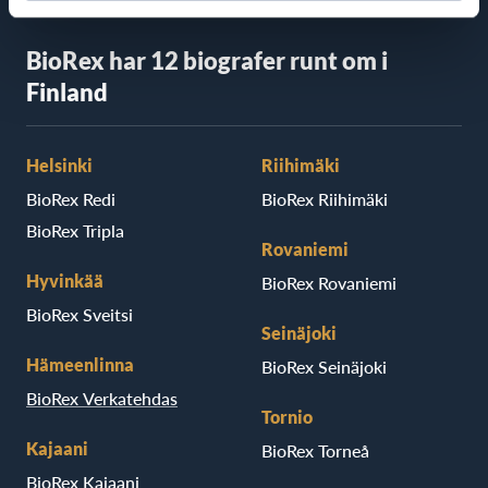
BioRex har 12 biografer runt om i
Finland
Helsinki
Riihimäki
BioRex Redi
BioRex Riihimäki
BioRex Tripla
Rovaniemi
Hyvinkää
BioRex Rovaniemi
BioRex Sveitsi
Seinäjoki
Hämeenlinna
BioRex Seinäjoki
BioRex Verkatehdas
Tornio
Kajaani
BioRex Torneå
BioRex Kajaani