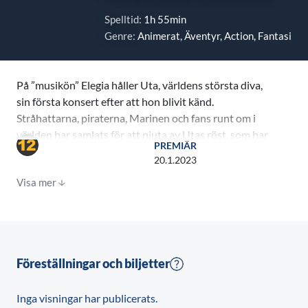
Spelltid:
1h 55min
Genre:
Animerat, Äventyr, Action, Fantasi
På ”musikön” Elegia håller Uta, världens största diva,
sin första konsert efter att hon blivit känd.
Stråhattarna, piraterna, Marinen och fans runt om i
världen har samlats för att njuta av Utas röst, som har
PREMIÄR
beskrivits som övernaturlig. Emellertid, historien
20.1.2023
börjar med det chockande avslöjandet att Uta är
Visa mer
dotter till Shanks.
Föreställningar och biljetter
Inga visningar har publicerats.