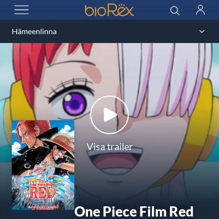
BioRex Cinemas
Sök
Logga
ÖPPNA MENYN
in
Visa trailer
One Piece Film Red