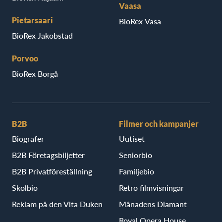
Vaasa
Pietarsaari
BioRex Vasa
BioRex Jakobstad
Porvoo
BioRex Borgå
B2B
Filmer och kampanjer
Biografer
Uutiset
B2B Företagsbiljetter
Seniorbio
B2B Privatföreställning
Familjebio
Skolbio
Retro filmvisningar
Reklam på den Vita Duken
Månadens Diamant
Royal Opera House