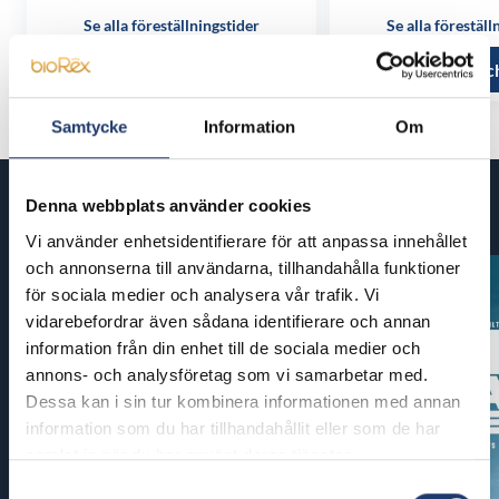
Se alla föreställningstider
Se alla föreställ
Läs mer och köp
Läs mer oc
Samtycke
Information
Om
Denna webbplats använder cookies
Kommande filmer
Vi använder enhetsidentifierare för att anpassa innehållet
och annonserna till användarna, tillhandahålla funktioner
för sociala medier och analysera vår trafik. Vi
vidarebefordrar även sådana identifierare och annan
information från din enhet till de sociala medier och
annons- och analysföretag som vi samarbetar med.
Dessa kan i sin tur kombinera informationen med annan
information som du har tillhandahållit eller som de har
samlat in när du har använt deras tjänster.
Samtyckesval