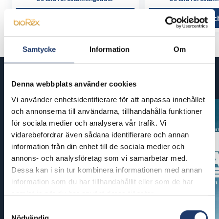
Läs mer och köp
Läs mer oc
Samtycke
Information
Om
Kommande filmer
Denna webbplats använder cookies
Vi använder enhetsidentifierare för att anpassa innehållet
och annonserna till användarna, tillhandahålla funktioner
för sociala medier och analysera vår trafik. Vi
vidarebefordrar även sådana identifierare och annan
information från din enhet till de sociala medier och
annons- och analysföretag som vi samarbetar med.
Dessa kan i sin tur kombinera informationen med annan
information som du har tillhandahållit eller som de har
samlat in när du har använt deras tjänster.
Samtyckesval
Nödvändig