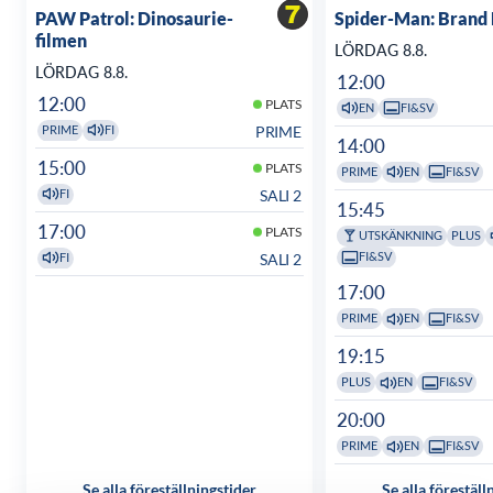
PAW Patrol: Dinosaurie-
Spider-Man: Brand
filmen
LÖRDAG 8.8.
LÖRDAG 8.8.
12:00
12:00
PLATS
EN
FI&SV
PRIME
PRIME
FI
14:00
15:00
PLATS
PRIME
EN
FI&SV
SALI 2
FI
15:45
17:00
PLATS
UTSKÄNKNING
PLUS
FI&SV
SALI 2
FI
17:00
PRIME
EN
FI&SV
19:15
PLUS
EN
FI&SV
20:00
PRIME
EN
FI&SV
Se alla föreställningstider
Se alla föreställ