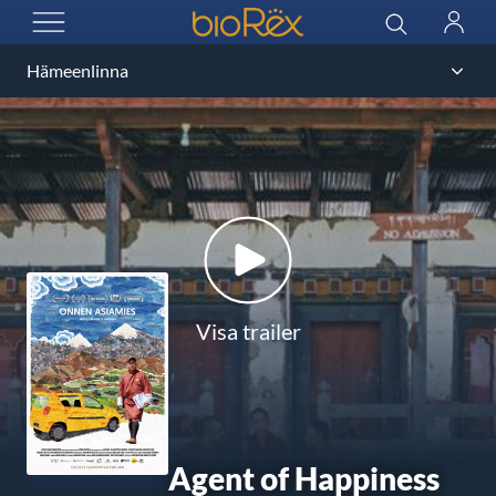
BioRex Cinemas
Sök
Logga
ÖPPNA MENYN
in
Visa trailer
Agent of Happiness