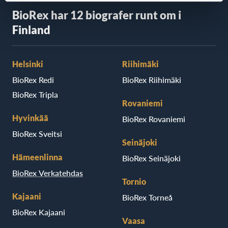
BioRex har 12 biografer runt om i
Finland
Helsinki
Riihimäki
BioRex Redi
BioRex Riihimäki
BioRex Tripla
Rovaniemi
Hyvinkää
BioRex Rovaniemi
BioRex Sveitsi
Seinäjoki
Hämeenlinna
BioRex Seinäjoki
BioRex Verkatehdas
Tornio
Kajaani
BioRex Torneå
BioRex Kajaani
Vaasa