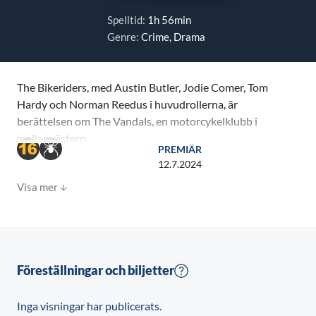
Spelltid:
1h 56min
Genre:
Crime, Drama
The Bikeriders, med Austin Butler, Jodie Comer, Tom
Hardy och Norman Reedus i huvudrollerna, är
berättelsen om The Vandals, en motorcykelklubb i
mellanvästern.
PREMIÄR
12.7.2024
Sett utifrån medlemmarnas liv utvecklas klubben
Visa mer
under loppet av ett decennium från att vara en
samlingsplats för lokala outsiders till att bli ett farligt
gäng, som hotar den ursprungliga gruppens unika
livsstil.
Föreställningar och biljetter
Inga visningar har publicerats.