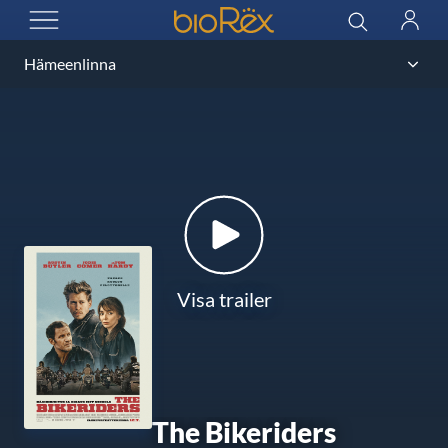
BioRex Cinemas
Sök
Logga
ÖPPNA MENYN
in
Visa trailer
The Bikeriders