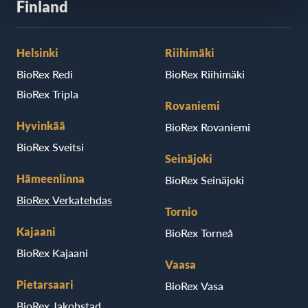
Finland
Helsinki
Riihimäki
BioRex Redi
BioRex Riihimäki
BioRex Tripla
Rovaniemi
Hyvinkää
BioRex Rovaniemi
BioRex Sveitsi
Seinäjoki
Hämeenlinna
BioRex Seinäjoki
BioRex Verkatehdas
Tornio
Kajaani
BioRex Torneå
BioRex Kajaani
Vaasa
Pietarsaari
BioRex Vasa
BioRex Jakobstad