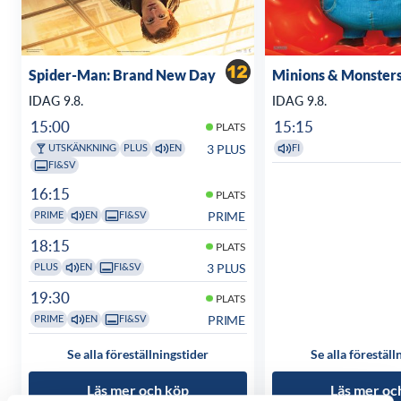
Spider-Man: Brand New Day
Minions & Monster
IDAG 9.8.
IDAG 9.8.
15:00
15:15
PLATS
3 PLUS
UTSKÄNKNING
PLUS
EN
FI
FI&SV
16:15
PLATS
PRIME
PRIME
EN
FI&SV
18:15
PLATS
3 PLUS
PLUS
EN
FI&SV
19:30
PLATS
PRIME
PRIME
EN
FI&SV
Se alla föreställningstider
Se alla föreställ
Läs mer och köp
Läs mer oc