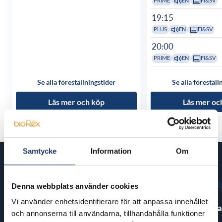
PRIME
EN
FI&SV
19:15
PLUS
EN
FI&SV
20:00
PRIME
EN
FI&SV
Se alla föreställningstider
Se alla föreställ
Läs mer och köp
Läs mer oc
Samtycke
Information
Om
Kommande filmer
Denna webbplats använder cookies
Vi använder enhetsidentifierare för att anpassa innehållet
Pirates of the Caribbean: At
The End of Oa
World’s End
och annonserna till användarna, tillhandahålla funktioner