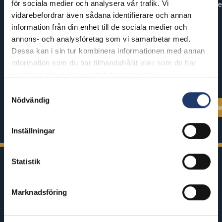
för sociala medier och analysera vår trafik. Vi
Premiär: tor 13.8.
Premiär: fre
vidarebefordrar även sådana identifierare och annan
information från din enhet till de sociala medier och
annons- och analysföretag som vi samarbetar med.
Dessa kan i sin tur kombinera informationen med annan
information som du har tillhandahållit eller som de har
samlat in när du har använt deras tjänster.
Samtyckesval
Nödvändig
Se alla föreställningstider
Se alla föreställ
Inställningar
Statistik
Marknadsföring
BioRex har 12 biografer runt om i