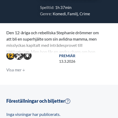
Spelltid:
1h 37min
Genre:
Komedi, Familj, Crime
Den 12-åriga och rebelliska Stephanie drömmer om
att bli en superhjälte som sin avlidna mamma, men
misslyckas kapitalt med inträdesprovet till
Hjälteskolan. Men hon får en andra chans om hon
PREMIÄR
infiltrerar Skurkskolan och lyckas återta en kraftfull
13.3.2026
artefakt som stulits. På Skurkskolan testas hennes
Visa mer
lojalitet, samtidigt som hennes jakt leder henne till
Skurkarnas skurk. En ondskefull varelse som är ett hot
både mot hjältar och skurkars framtida existens.
Föreställningar och biljetter
Inga visningar har publicerats.