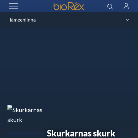
BioRex Cinemas
Sök
Logga
ÖPPNA MENYN
in
Skurkarnas skurk