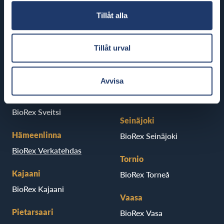
Finland
Tillåt alla
Helsinki
Riihimäki
Tillåt urval
BioRex Redi
BioRex Riihimäki
BioRex Tripla
Avvisa
Rovaniemi
Hyvinkää
BioRex Rovaniemi
BioRex Sveitsi
Seinäjoki
Hämeenlinna
BioRex Seinäjoki
BioRex Verkatehdas
Tornio
Kajaani
BioRex Torneå
BioRex Kajaani
Vaasa
Pietarsaari
BioRex Vasa