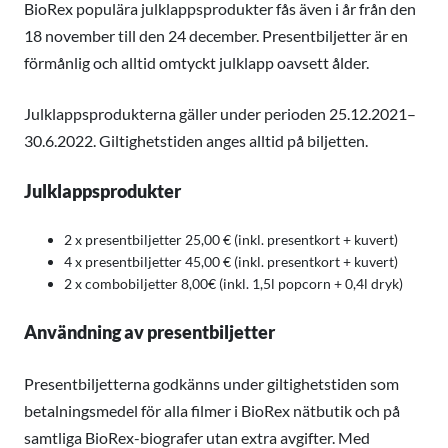
BioRex populära julklappsprodukter fås även i år från den
18 november till den 24 december. Presentbiljetter är en
förmånlig och alltid omtyckt julklapp oavsett ålder.
Julklappsprodukterna gäller under perioden 25.12.2021–
30.6.2022. Giltighetstiden anges alltid på biljetten.
Julklappsprodukter
2 x presentbiljetter 25,00 € (inkl. presentkort + kuvert)
4 x presentbiljetter 45,00 € (inkl. presentkort + kuvert)
2 x combobiljetter 8,00€ (inkl. 1,5l popcorn + 0,4l dryk)
Användning av presentbiljetter
Presentbiljetterna godkänns under giltighetstiden som
betalningsmedel för alla filmer i BioRex nätbutik och på
samtliga BioRex-biografer utan extra avgifter. Med