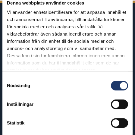
Denna webbplats använder cookies
Vi använder enhetsidentifierare för att anpassa innehållet
och annonserna till användarna, tillhandahålla funktioner
för sociala medier och analysera vår trafik. Vi
vidarebefordrar även sådana identifierare och annan
information från din enhet till de sociala medier och
BioRex har 12 biografer runt om i
annons- och analysföretag som vi samarbetar med.
Finland
Dessa kan i sin tur kombinera informationen med annan
information som du har tillhandahållit eller som de har
samlat in när du har använt deras tjänster.
Helsinki
Riihimäki
Samtyckesval
BioRex Redi
BioRex Riihimäki
Nödvändig
BioRex Tripla
Rovaniemi
Inställningar
Hyvinkää
BioRex Rovaniemi
BioRex Sveitsi
Seinäjoki
Statistik
Hämeenlinna
BioRex Seinäjoki