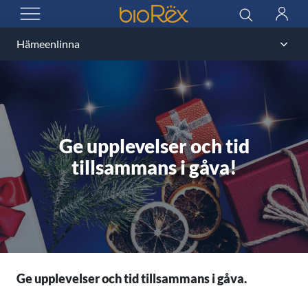
BioRex Cinemas
Sök
Logga
ÖPPNA MENYN
in
Ge upplevelser och tid
tillsammans i gåva!
Ge upplevelser och tid tillsammans i gåva.