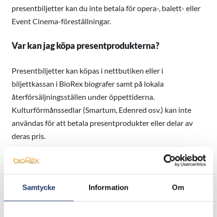
presentbiljetter kan du inte betala för opera-, balett- eller
Event Cinema-föreställningar.
Var kan jag köpa presentprodukterna?
Presentbiljetter kan köpas i nettbutiken eller i
biljettkassan i BioRex biografer samt på lokala
återförsäljningsställen under öppettiderna.
Kulturförmånssedlar (Smartum, Edenred osv.) kan inte
användas för att betala presentprodukter eller delar av
deras pris.
Försäljningstid för presentbiljetterna: 18.11–24.12.2021.
Presentbiljetternas giltighetstid är 25.12.2021–30.6.2022.
Utgångna biljetter byts inte ut/återlöses inte efter att
Samtycke
Information
Om
giltighetstiden gått ut.