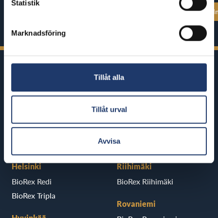
Statistik
Se alla föreställningstider
Se alla föreställ
Marknadsföring
Tillåt alla
Tillåt urval
BioRex har 12 biografer runt om i
Finland
Avvisa
Helsinki
Riihimäki
BioRex Redi
BioRex Riihimäki
BioRex Tripla
Rovaniemi
Hyvinkää