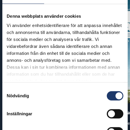
Denna webbplats använder cookies
Vi använder enhetsidentifierare för att anpassa innehållet
och annonserna till användarna, tillhandahålla funktioner
för sociala medier och analysera vår trafik. Vi
vidarebefordrar även sådana identifierare och annan
information från din enhet till de sociala medier och
annons- och analysföretag som vi samarbetar med.
Dessa kan i sin tur kombinera informationen med annan
information som du har tillhandahållit eller som de har
samlat in när du har använt deras tjänster.
Samtyckesval
Nödvändig
Pirates of the Caribbean: At
The End of Oa
Inställningar
World’s End
Premiär: fre
Premiär: tor 13.8.