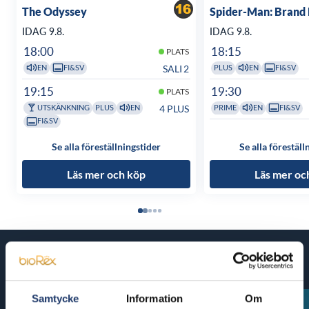
The Odyssey
Spider-Man: Brand
IDAG 9.8.
IDAG 9.8.
18:00
18:15
PLATS
SALI 2
EN
FI&SV
PLUS
EN
FI&SV
19:15
19:30
PLATS
4 PLUS
UTSKÄNKNING
PLUS
EN
PRIME
EN
FI&SV
FI&SV
Se alla föreställningstider
Se alla föreställ
Läs mer och köp
Läs mer oc
Kommande filmer
Samtycke
Information
Om