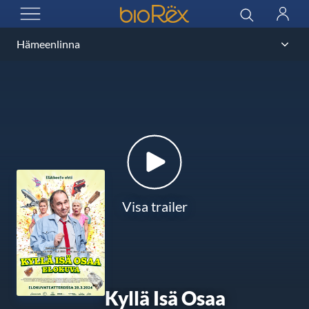
BioRex Cinemas
Sök
Logga
ÖPPNA MENYN
in
Visa trailer
Kyllä Isä Osaa