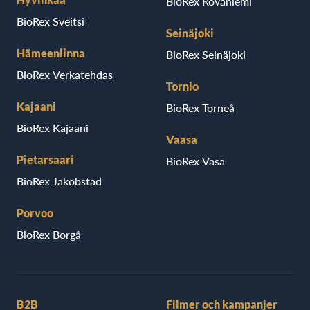
BioRex Rovaniemi
BioRex Sveitsi
Seinäjoki
Hämeenlinna
BioRex Seinäjoki
BioRex Verkatehdas
Tornio
Kajaani
BioRex Torneå
BioRex Kajaani
Vaasa
Pietarsaari
BioRex Vasa
BioRex Jakobstad
Porvoo
BioRex Borgå
B2B
Filmer och kampanjer