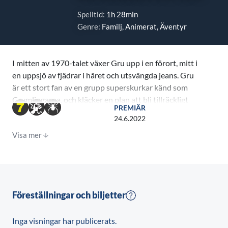
Spelltid:
1h 28min
Genre:
Familj, Animerat, Äventyr
I mitten av 1970-talet växer Gru upp i en förort, mitt i
en uppsjö av fjädrar i håret och utsvängda jeans. Gru
är ett stort fan av en grupp superskurkar känd som
Grymlingarna, och kläcker en plan att bli tillräckligt
PREMIÄR
ond för att gå med i gruppen. Lyckligtvis får han en
24.6.2022
viss kaosartad backup från sina lojala följare,
Visa mer
Minionerna. Kevin, Stuart, Bob och Otto – en ny
Minion med tandställning och ett desperat behov av
att behaga – använder sina talanger när de
tillsammans med Gru bygger sitt första hemliga
gömställe, experimenterar med deras första vapen
Föreställningar och biljetter
och försöker lyckas med deras första uppdrag. När
Grymlingarna gör sig av med sin ledare, legendariska
Inga visningar har publicerats.
fightern Wild Knuckles, blir Gru intervjuad för att bli