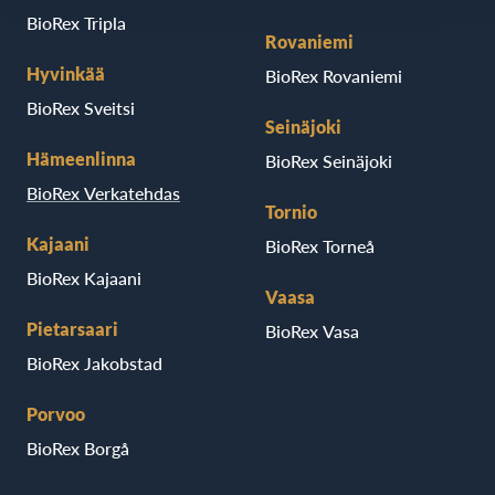
BioRex Tripla
Rovaniemi
Hyvinkää
BioRex Rovaniemi
BioRex Sveitsi
Seinäjoki
Hämeenlinna
BioRex Seinäjoki
BioRex Verkatehdas
Tornio
Kajaani
BioRex Torneå
BioRex Kajaani
Vaasa
Pietarsaari
BioRex Vasa
BioRex Jakobstad
Porvoo
BioRex Borgå