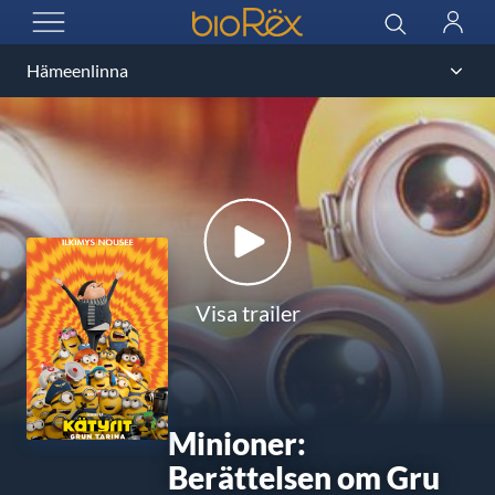
BioRex Cinemas
Sök
Logga
ÖPPNA MENYN
in
Visa trailer
Minioner:
Berättelsen om Gru