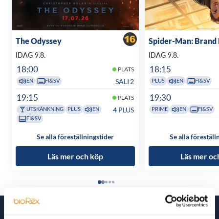
The Odyssey
Spider-Man: Brand
IDAG 9.8.
IDAG 9.8.
18:00
18:15
PLATS
SALI 2
EN
FI&SV
PLUS
EN
FI&SV
19:15
19:30
PLATS
4 PLUS
UTSKÄNKNING
PLUS
EN
PRIME
EN
FI&SV
FI&SV
Se alla föreställningstider
Se alla föreställ
Läs mer och köp
Läs mer oc
Kommande filmer