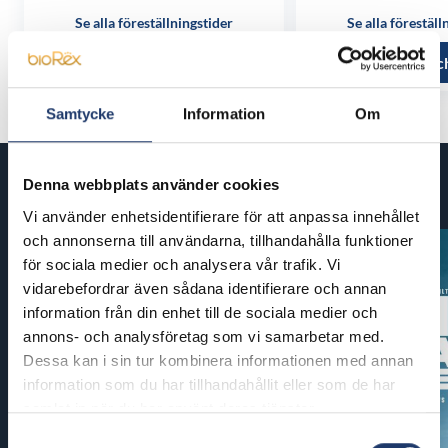
Se alla föreställningstider
Se alla föreställ
Läs mer och köp
Läs mer oc
Samtycke
Information
Om
Denna webbplats använder cookies
Kommande filmer
Vi använder enhetsidentifierare för att anpassa innehållet
och annonserna till användarna, tillhandahålla funktioner
för sociala medier och analysera vår trafik. Vi
vidarebefordrar även sådana identifierare och annan
information från din enhet till de sociala medier och
annons- och analysföretag som vi samarbetar med.
Dessa kan i sin tur kombinera informationen med annan
information som du har tillhandahållit eller som de har
samlat in när du har använt deras tjänster.
Samtyckesval