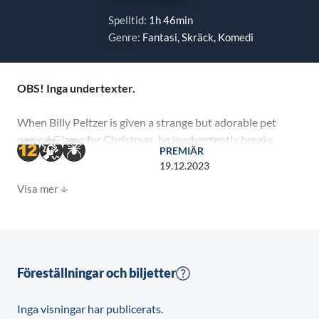
Spelltid:
1h 46min
Genre:
Fantasi, Skräck, Komedi
OBS! Inga undertexter.
When Billy Peltzer is given a strange but adorable pet
named Gizmo for Christmas, he inadvertently breaks
PREMIÄR
the three important rules of caring for a Mogwai,
19.12.2023
unleashing a horde of mischievous gremlins on a small
Visa mer
town.
Föreställningar och biljetter
Inga visningar har publicerats.