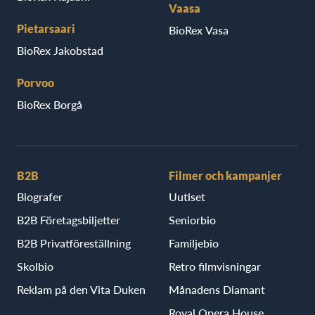
Vaasa
Pietarsaari
BioRex Vasa
BioRex Jakobstad
Porvoo
BioRex Borgå
B2B
Filmer och kampanjer
Biografer
Uutiset
B2B Företagsbiljetter
Seniorbio
B2B Privatföreställning
Familjebio
Skolbio
Retro filmvisningar
Reklam på den Vita Duken
Månadens Diamant
Royal Opera House