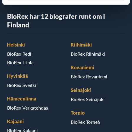
BioRex har 12 biografer runt om i
Finland
Helsinki
Riihimäki
BioRex Redi
BioRex Riihimäki
BioRex Tripla
Rovaniemi
Hyvinkää
BioRex Rovaniemi
BioRex Sveitsi
Seinäjoki
Hämeenlinna
BioRex Seinäjoki
BioRex Verkatehdas
Tornio
Kajaani
BioRex Torneå
BioRex Kajaani