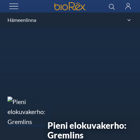
BioRex Cinemas
Sök
Logga
ÖPPNA MENYN
in
Pieni elokuvakerho:
Gremlins