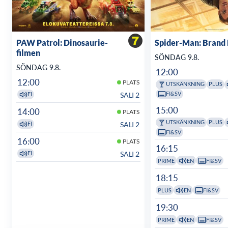
PAW Patrol: Dinosaurie-
Spider-Man: Brand
filmen
SÖNDAG 9.8.
SÖNDAG 9.8.
12:00
12:00
PLATS
UTSKÄNKNING
PLUS
FI&SV
SALI 2
FI
15:00
14:00
PLATS
UTSKÄNKNING
PLUS
SALI 2
FI
FI&SV
16:00
PLATS
16:15
SALI 2
FI
PRIME
EN
FI&SV
18:15
PLUS
EN
FI&SV
19:30
PRIME
EN
FI&SV