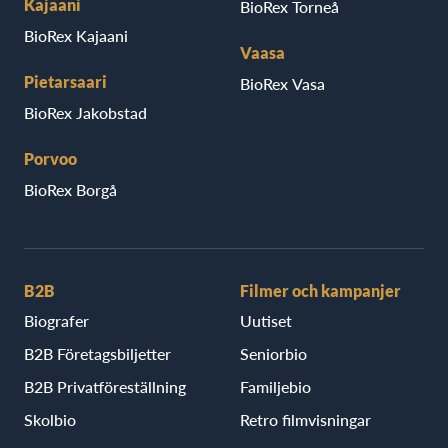
Kajaani
BioRex Torneå
BioRex Kajaani
Vaasa
Pietarsaari
BioRex Vasa
BioRex Jakobstad
Porvoo
BioRex Borgå
B2B
Filmer och kampanjer
Biografer
Uutiset
B2B Företagsbiljetter
Seniorbio
B2B Privatföreställning
Familjebio
Skolbio
Retro filmvisningar