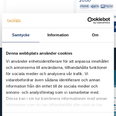
20:00
PRIME
EN
FI&SV
Se alla föreställningstider
Se alla föreställ
Läs mer och köp
Läs mer oc
Samtycke
Information
Om
Denna webbplats använder cookies
Kommande filmer
Vi använder enhetsidentifierare för att anpassa innehållet
och annonserna till användarna, tillhandahålla funktioner
för sociala medier och analysera vår trafik. Vi
vidarebefordrar även sådana identifierare och annan
information från din enhet till de sociala medier och
annons- och analysföretag som vi samarbetar med.
Dessa kan i sin tur kombinera informationen med annan
information som du har tillhandahållit eller som de har
samlat in när du har använt deras tjänster.