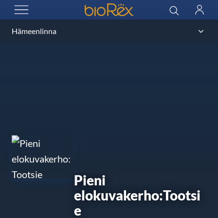
BioRex Cinemas
Sök
Logga
ÖPPNA MENYN
in
Pieni
elokuvakerho:Tootsi
e