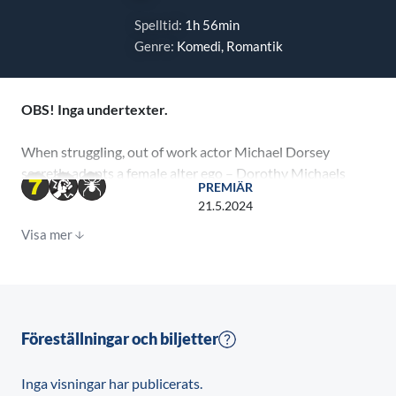
Spelltid:
1h 56min
Genre:
Komedi, Romantik
OBS! Inga undertexter.
When struggling, out of work actor Michael Dorsey
secretly adopts a female alter ego – Dorothy Michaels
PREMIÄR
– in order to land a part in a daytime drama, he
21.5.2024
unwittingly becomes a feminist icon and ends up in a
Visa mer
romantic pickle.
Föreställningar och biljetter
Inga visningar har publicerats.