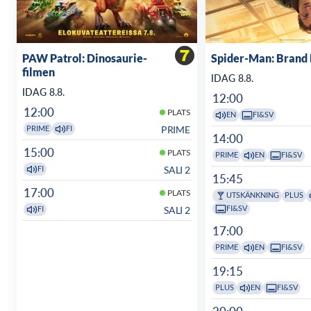
PAW Patrol: Dinosaurie-
Spider-Man: Brand
filmen
IDAG 8.8.
IDAG 8.8.
12:00
12:00
PLATS
EN
FI&SV
PRIME
PRIME
FI
14:00
15:00
PLATS
PRIME
EN
FI&SV
SALI 2
FI
15:45
17:00
PLATS
UTSKÄNKNING
PLUS
FI&SV
SALI 2
FI
17:00
PRIME
EN
FI&SV
19:15
PLUS
EN
FI&SV