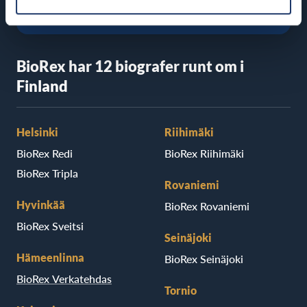
BioRex har 12 biografer runt om i
Finland
Helsinki
Riihimäki
BioRex Redi
BioRex Riihimäki
BioRex Tripla
Rovaniemi
Hyvinkää
BioRex Rovaniemi
BioRex Sveitsi
Seinäjoki
Hämeenlinna
BioRex Seinäjoki
BioRex Verkatehdas
Tornio